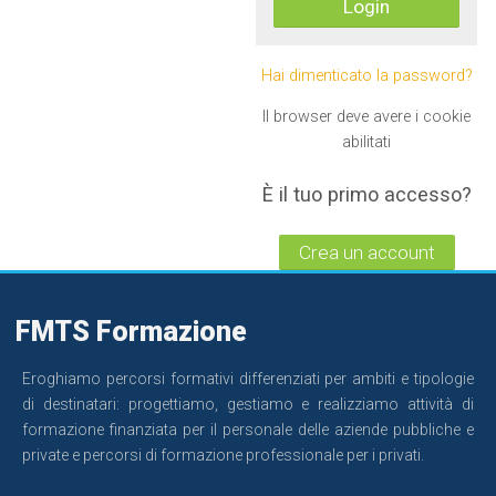
Hai dimenticato la password?
Il browser deve avere i cookie
abilitati
È il tuo primo accesso?
Crea un account
Salta
FMTS Formazione
FMTS
Formazione
Eroghiamo percorsi formativi differenziati per ambiti e tipologie
di destinatari: progettiamo, gestiamo e realizziamo attività di
formazione finanziata per il personale delle aziende pubbliche e
private e percorsi di formazione professionale per i privati.