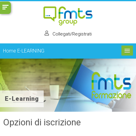
Vai
al
contenuto
principale
Collegati/Registrati
Home E-LEARNING
Chi siamo
Cerca
corsi
Inv
E-Learning
Opzioni di iscrizione