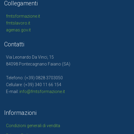
Salta
Collegamenti
Collegamenti
fmtsformazione.it
fmtslavoro.it
agenas.gov.it
Salta
Contatti
Contatti
Via Leonardo Da Vinci, 15
84098 Pontecagnano Faiano (SA)
Telefono: (+39) 0828 3703050
Cellulare: (+39) 340 11 66 154
E-mail:
info@fmtsformazione.it
Salta
Informazioni
Informazioni
Condizioni generali di vendita